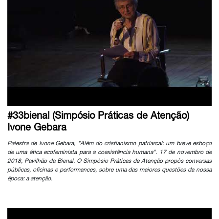
#33bienal (Simpósio Práticas de Atenção)
Ivone Gebara
Palestra de Ivone Gebara, "Além do cristianismo patriarcal: um breve esboço
de uma ética ecofeminista para a coexistência humana". 17 de novembro de
2018, Pavilhão da Bienal. O Simpósio Práticas de Atenção propôs conversas
públicas, oficinas e performances, sobre uma das maiores questões da nossa
época: a atenção.