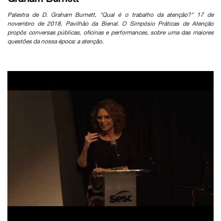
Palestra de D. Graham Burnett, "Qual é o trabalho da atenção?" 17 de
novembro de 2018, Pavilhão da Bienal. O Simpósio Práticas de Atenção
propôs conversas públicas, oficinas e performances, sobre uma das maiores
questões da nossa época: a atenção.