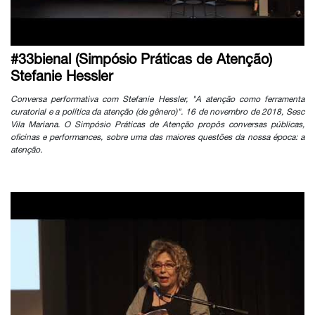
#33bienal (Simpósio Práticas de Atenção)
Stefanie Hessler
Conversa performativa com Stefanie Hessler, "A atenção como ferramenta
curatorial e a política da atenção (de gênero)". 16 de novembro de 2018, Sesc
Vila Mariana. O Simpósio Práticas de Atenção propôs conversas públicas,
oficinas e performances, sobre uma das maiores questões da nossa época: a
atenção.