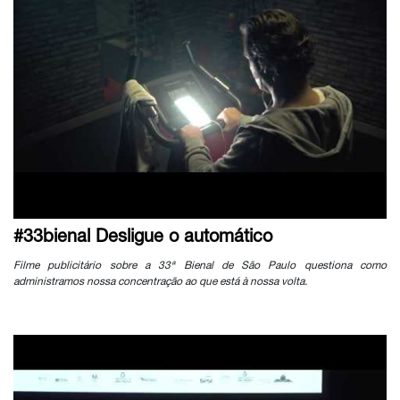
#33bienal Desligue o automático
Filme publicitário sobre a 33ª Bienal de São Paulo questiona como
administramos nossa concentração ao que está à nossa volta.