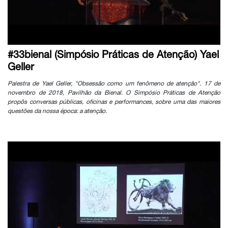
#33bienal (Simpósio Práticas de Atenção) Yael
Geller
Palestra de Yael Geller, "Obsessão como um fenômeno de atenção". 17 de
novembro de 2018, Pavilhão da Bienal. O Simpósio Práticas de Atenção
propôs conversas públicas, oficinas e performances, sobre uma das maiores
questões da nossa época: a atenção.