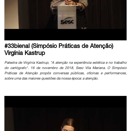
#33bienal (Simpósio Práticas de Atenção)
Virgínia Kastrup
Palestra de Virgínia Kastrup, "A atenção na experiência estética e no trabalho
do cartógrafo". 16 de novembro de 2018, Sesc Vila Mariana. O Simpósio
Práticas de Atenção propôs conversas públicas, oficinas e performances,
sobre uma das maiores questões da nossa época: a atenção.