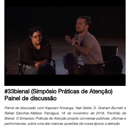
#33bienal (Simpósio Práticas de Atenção)
Painel de discussão
Painel de discussão com Kapwani Kiwanga, Yael Geller, D. Graham Burnett e
Rafael Sánchez-Mateos Paniagua. 18 de novembro de 2018, Pavilhão da
Bienal. O Simpósio Práticas de Atenção propôs conversas públicas, oficinas e
performances, sobre uma das maiores questões da nossa época: a atenção.