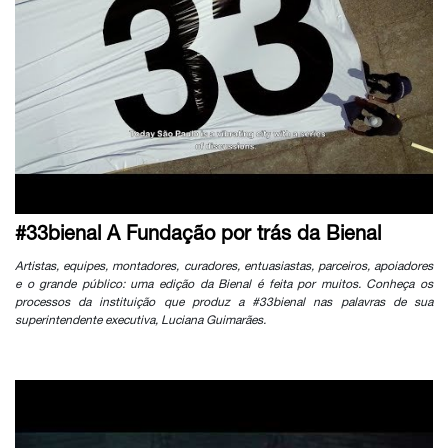
#33bienal A Fundação por trás da Bienal
Artistas, equipes, montadores, curadores, entuasiastas, parceiros, apoiadores
e o grande público: uma edição da Bienal é feita por muitos. Conheça os
processos da instituição que produz a #33bienal nas palavras de sua
superintendente executiva, Luciana Guimarães.