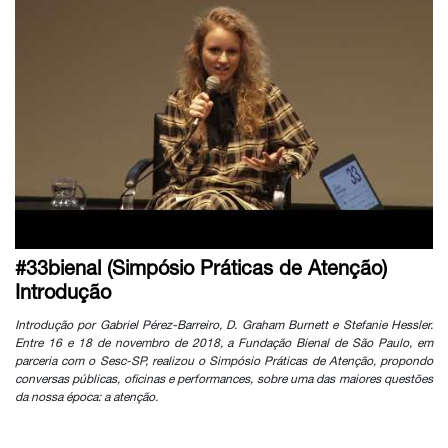
#33bienal (Simpósio Práticas de Atenção)
Introdução
Introdução por Gabriel Pérez-Barreiro, D. Graham Burnett e Stefanie Hessler.
Entre 16 e 18 de novembro de 2018, a Fundação Bienal de São Paulo, em
parceria com o Sesc-SP, realizou o Simpósio Práticas de Atenção, propondo
conversas públicas, oficinas e performances, sobre uma das maiores questões
da nossa época: a atenção.