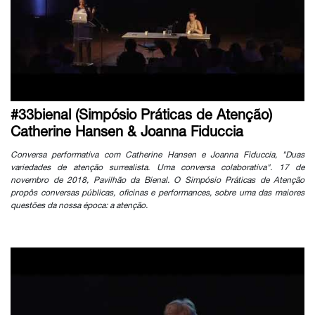
#33bienal (Simpósio Práticas de Atenção)
Catherine Hansen & Joanna Fiduccia
Conversa performativa com Catherine Hansen e Joanna Fiduccia, "Duas
variedades de atenção surrealista. Uma conversa colaborativa". 17 de
novembro de 2018, Pavilhão da Bienal. O Simpósio Práticas de Atenção
propôs conversas públicas, oficinas e performances, sobre uma das maiores
questões da nossa época: a atenção.