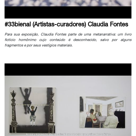
#33bienal (Artistas-curadores) Claudia Fontes
Para sua exposição, Claudia Fontes parte de uma metanarrativa: um livro
fictício homônimo cujo conteúdo é desconhecido, salvo por alguns
fragmentos e por seus vestígios materiais.