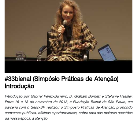
#33bienal (Simpósio Práticas de Atenção)
Introdução
Introdução por Gabriel Pérez-Barreiro, D. Graham Burnett e Stefanie Hessler.
Entre 16 e 18 de novembro de 2018, a Fundação Bienal de São Paulo, em
parceria com o Sesc-SP, realizou o Simpósio Práticas de Atenção, propondo
conversas públicas, oficinas e performances, sobre uma das maiores questões
da nossa época: a atenção.