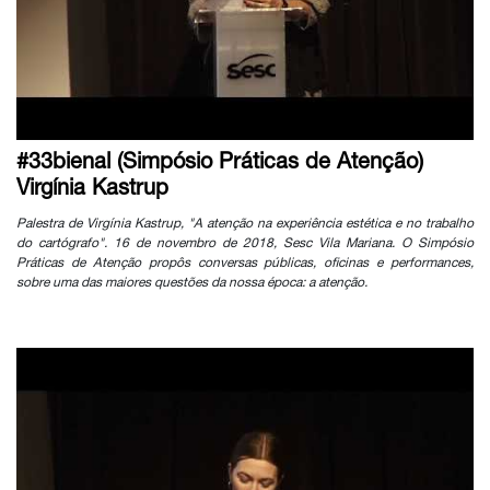
#33bienal (Simpósio Práticas de Atenção)
Virgínia Kastrup
Palestra de Virgínia Kastrup, "A atenção na experiência estética e no trabalho
do cartógrafo". 16 de novembro de 2018, Sesc Vila Mariana. O Simpósio
Práticas de Atenção propôs conversas públicas, oficinas e performances,
sobre uma das maiores questões da nossa época: a atenção.