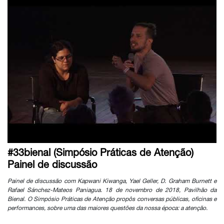
#33bienal (Simpósio Práticas de Atenção)
Painel de discussão
Painel de discussão com Kapwani Kiwanga, Yael Geller, D. Graham Burnett e
Rafael Sánchez-Mateos Paniagua. 18 de novembro de 2018, Pavilhão da
Bienal. O Simpósio Práticas de Atenção propôs conversas públicas, oficinas e
performances, sobre uma das maiores questões da nossa época: a atenção.