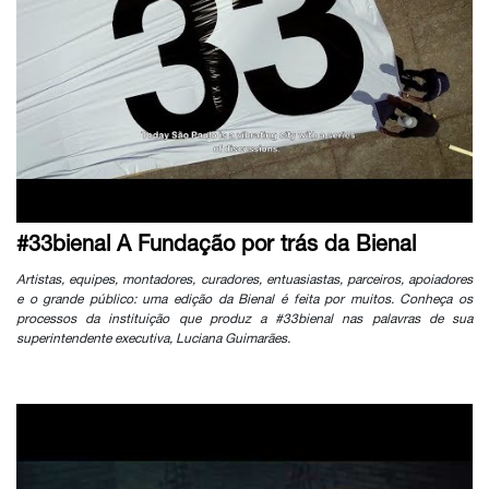
#33bienal A Fundação por trás da Bienal
Artistas, equipes, montadores, curadores, entuasiastas, parceiros, apoiadores
e o grande público: uma edição da Bienal é feita por muitos. Conheça os
processos da instituição que produz a #33bienal nas palavras de sua
superintendente executiva, Luciana Guimarães.