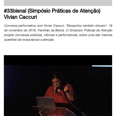
#33bienal (Simpósio Práticas de Atenção)
Vivian Caccuri
Conversa performativa com Vivian Caccuri, "Mosquitos também choram". 18
de novembro de 2018, Pavilhão da Bienal. O Simpósio Práticas de Atenção
propôs conversas públicas, oficinas e performances, sobre uma das maiores
questões da nossa época: a atenção.