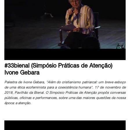
#33bienal (Simpósio Práticas de Atenção)
Ivone Gebara
Palestra de Ivone Gebara, "Além do cristianismo patriarcal: um breve esboço
de uma ética ecofeminista para a coexistência humana". 17 de novembro de
2018, Pavilhão da Bienal. O Simpósio Práticas de Atenção propôs conversas
públicas, oficinas e performances, sobre uma das maiores questões da nossa
época: a atenção.