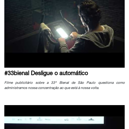
#33bienal Desligue o automático
Filme publicitário sobre a 33ª Bienal de São Paulo questiona como
administramos nossa concentração ao que está à nossa volta.