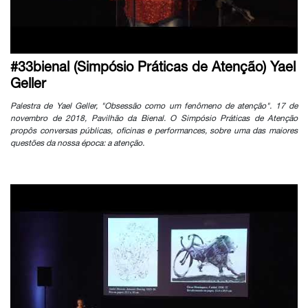
#33bienal (Simpósio Práticas de Atenção) Yael
Geller
Palestra de Yael Geller, "Obsessão como um fenômeno de atenção". 17 de
novembro de 2018, Pavilhão da Bienal. O Simpósio Práticas de Atenção
propôs conversas públicas, oficinas e performances, sobre uma das maiores
questões da nossa época: a atenção.