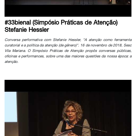
#33bienal (Simpósio Práticas de Atenção)
Stefanie Hessler
Conversa performativa com Stefanie Hessler, "A atenção como ferramenta
curatorial e a política da atenção (de gênero)". 16 de novembro de 2018, Sesc
Vila Mariana. O Simpósio Práticas de Atenção propôs conversas públicas,
oficinas e performances, sobre uma das maiores questões da nossa época: a
atenção.