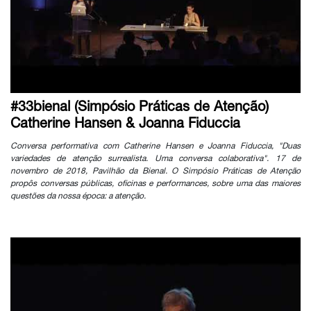
#33bienal (Simpósio Práticas de Atenção)
Catherine Hansen & Joanna Fiduccia
Conversa performativa com Catherine Hansen e Joanna Fiduccia, "Duas
variedades de atenção surrealista. Uma conversa colaborativa". 17 de
novembro de 2018, Pavilhão da Bienal. O Simpósio Práticas de Atenção
propôs conversas públicas, oficinas e performances, sobre uma das maiores
questões da nossa época: a atenção.