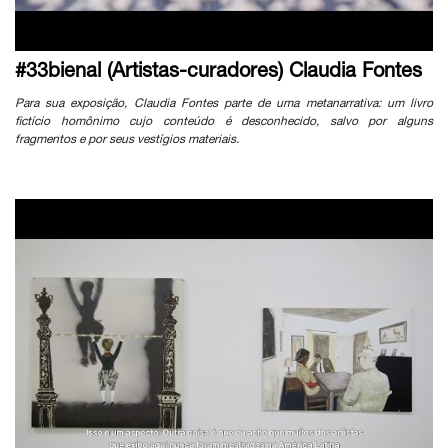
#33bienal (Artistas-curadores) Claudia Fontes
Para sua exposição, Claudia Fontes parte de uma metanarrativa: um livro
fictício homônimo cujo conteúdo é desconhecido, salvo por alguns
fragmentos e por seus vestígios materiais.