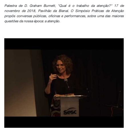
Palestra de D. Graham Burnett, "Qual é o trabalho da atenção?" 17 de
novembro de 2018, Pavilhão da Bienal. O Simpósio Práticas de Atenção
propôs conversas públicas, oficinas e performances, sobre uma das maiores
questões da nossa época: a atenção.