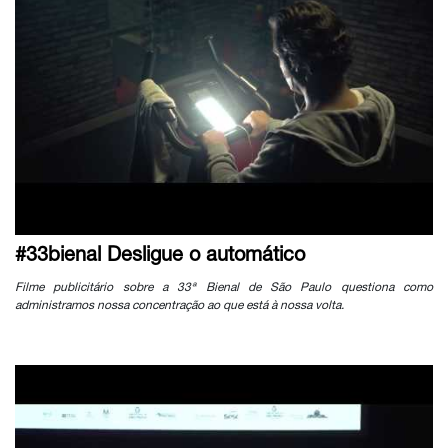
#33bienal Desligue o automático
Filme publicitário sobre a 33ª Bienal de São Paulo questiona como
administramos nossa concentração ao que está à nossa volta.