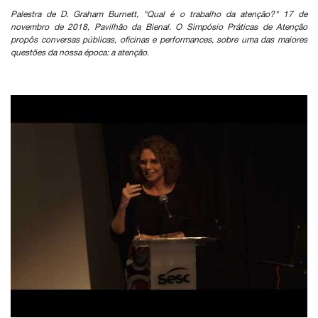
Palestra de D. Graham Burnett, "Qual é o trabalho da atenção?" 17 de
novembro de 2018, Pavilhão da Bienal. O Simpósio Práticas de Atenção
propôs conversas públicas, oficinas e performances, sobre uma das maiores
questões da nossa época: a atenção.