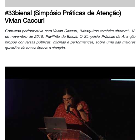
#33bienal (Simpósio Práticas de Atenção)
Vivian Caccuri
Conversa performativa com Vivian Caccuri, "Mosquitos também choram". 18
de novembro de 2018, Pavilhão da Bienal. O Simpósio Práticas de Atenção
propôs conversas públicas, oficinas e performances, sobre uma das maiores
questões da nossa época: a atenção.