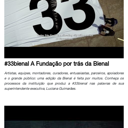
#33bienal A Fundação por trás da Bienal
Artistas, equipes, montadores, curadores, entuasiastas, parceiros, apoiadores
e o grande público: uma edição da Bienal é feita por muitos. Conheça os
processos da instituição que produz a #33bienal nas palavras de sua
superintendente executiva, Luciana Guimarães.