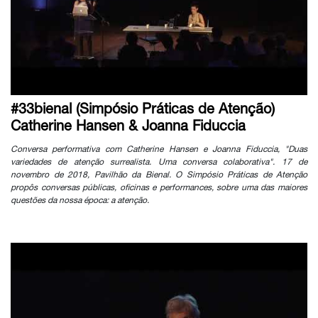
#33bienal (Simpósio Práticas de Atenção)
Catherine Hansen & Joanna Fiduccia
Conversa performativa com Catherine Hansen e Joanna Fiduccia, "Duas
variedades de atenção surrealista. Uma conversa colaborativa". 17 de
novembro de 2018, Pavilhão da Bienal. O Simpósio Práticas de Atenção
propôs conversas públicas, oficinas e performances, sobre uma das maiores
questões da nossa época: a atenção.