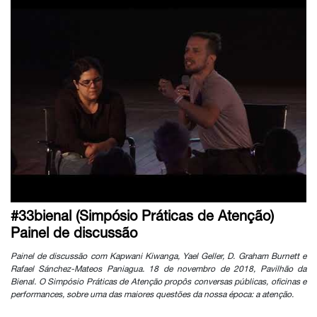
#33bienal (Simpósio Práticas de Atenção)
Painel de discussão
Painel de discussão com Kapwani Kiwanga, Yael Geller, D. Graham Burnett e
Rafael Sánchez-Mateos Paniagua. 18 de novembro de 2018, Pavilhão da
Bienal. O Simpósio Práticas de Atenção propôs conversas públicas, oficinas e
performances, sobre uma das maiores questões da nossa época: a atenção.