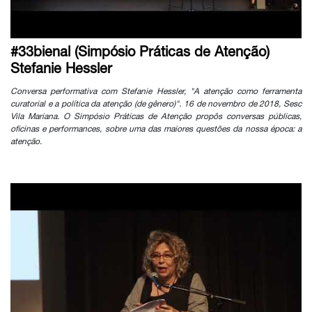
#33bienal (Simpósio Práticas de Atenção)
Stefanie Hessler
Conversa performativa com Stefanie Hessler, "A atenção como ferramenta
curatorial e a política da atenção (de gênero)". 16 de novembro de 2018, Sesc
Vila Mariana. O Simpósio Práticas de Atenção propôs conversas públicas,
oficinas e performances, sobre uma das maiores questões da nossa época: a
atenção.