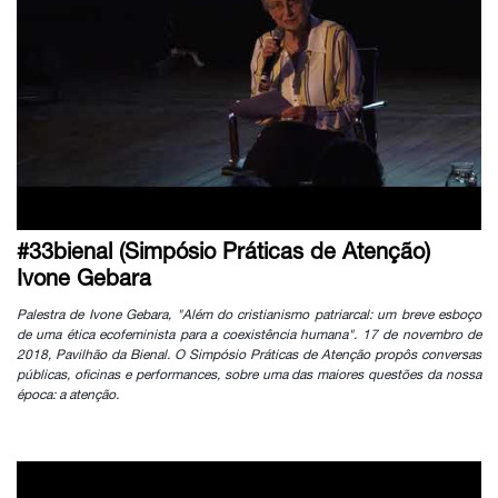
#33bienal (Simpósio Práticas de Atenção)
Ivone Gebara
Palestra de Ivone Gebara, "Além do cristianismo patriarcal: um breve esboço
de uma ética ecofeminista para a coexistência humana". 17 de novembro de
2018, Pavilhão da Bienal. O Simpósio Práticas de Atenção propôs conversas
públicas, oficinas e performances, sobre uma das maiores questões da nossa
época: a atenção.