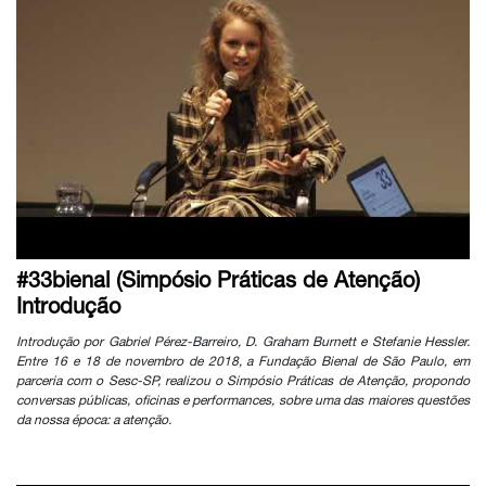
#33bienal (Simpósio Práticas de Atenção)
Introdução
Introdução por Gabriel Pérez-Barreiro, D. Graham Burnett e Stefanie Hessler.
Entre 16 e 18 de novembro de 2018, a Fundação Bienal de São Paulo, em
parceria com o Sesc-SP, realizou o Simpósio Práticas de Atenção, propondo
conversas públicas, oficinas e performances, sobre uma das maiores questões
da nossa época: a atenção.