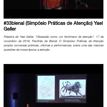
#33bienal (Simpósio Práticas de Atenção) Yael
Geller
Palestra de Yael Geller, "Obsessão como um fenômeno de atenção". 17 de
novembro de 2018, Pavilhão da Bienal. O Simpósio Práticas de Atenção
propôs conversas públicas, oficinas e performances, sobre uma das maiores
questões da nossa época: a atenção.