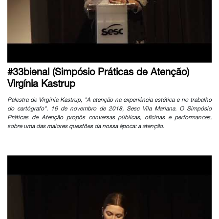
#33bienal (Simpósio Práticas de Atenção)
Virgínia Kastrup
Palestra de Virgínia Kastrup, "A atenção na experiência estética e no trabalho
do cartógrafo". 16 de novembro de 2018, Sesc Vila Mariana. O Simpósio
Práticas de Atenção propôs conversas públicas, oficinas e performances,
sobre uma das maiores questões da nossa época: a atenção.