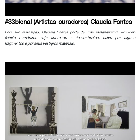
#33bienal (Artistas-curadores) Claudia Fontes
Para sua exposição, Claudia Fontes parte de uma metanarrativa: um livro
fictício homônimo cujo conteúdo é desconhecido, salvo por alguns
fragmentos e por seus vestígios materiais.