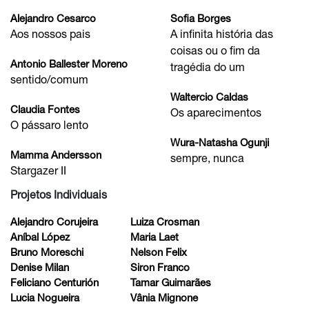
Alejandro Cesarco
Sofia Borges
Aos nossos pais
A infinita história das
coisas ou o fim da
Antonio Ballester Moreno
tragédia do um
sentido/comum
Waltercio Caldas
Claudia Fontes
Os aparecimentos
O pássaro lento
Wura-Natasha Ogunji
Mamma Andersson
sempre, nunca
Stargazer II
Projetos Individuais
Alejandro Corujeira
Luiza Crosman
Aníbal López
Maria Laet
Bruno Moreschi
Nelson Felix
Denise Milan
Siron Franco
Feliciano Centurión
Tamar Guimarães
Lucia Nogueira
Vânia Mignone