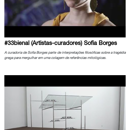
#33bienal (Artistas-curadores) Sofia Borges
A curadoria de Sofia Borges parte de interpretações filosóficas sobre a tragédia
grega para mergulhar em uma colagem de referências mitológicas.