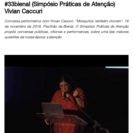
#33bienal (Simpósio Práticas de Atenção)
Vivian Caccuri
Conversa performativa com Vivian Caccuri, "Mosquitos também choram". 18
de novembro de 2018, Pavilhão da Bienal. O Simpósio Práticas de Atenção
propôs conversas públicas, oficinas e performances, sobre uma das maiores
questões da nossa época: a atenção.