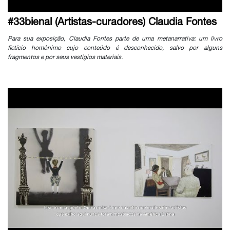
#33bienal (Artistas-curadores) Claudia Fontes
Para sua exposição, Claudia Fontes parte de uma metanarrativa: um livro
fictício homônimo cujo conteúdo é desconhecido, salvo por alguns
fragmentos e por seus vestígios materiais.