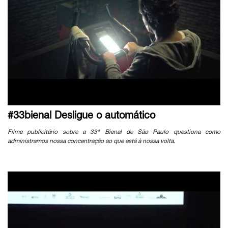
#33bienal Desligue o automático
Filme publicitário sobre a 33ª Bienal de São Paulo questiona como
administramos nossa concentração ao que está à nossa volta.