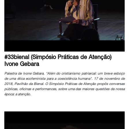
#33bienal (Simpósio Práticas de Atenção)
Ivone Gebara
Palestra de Ivone Gebara, "Além do cristianismo patriarcal: um breve esboço
de uma ética ecofeminista para a coexistência humana". 17 de novembro de
2018, Pavilhão da Bienal. O Simpósio Práticas de Atenção propôs conversas
públicas, oficinas e performances, sobre uma das maiores questões da nossa
época: a atenção.