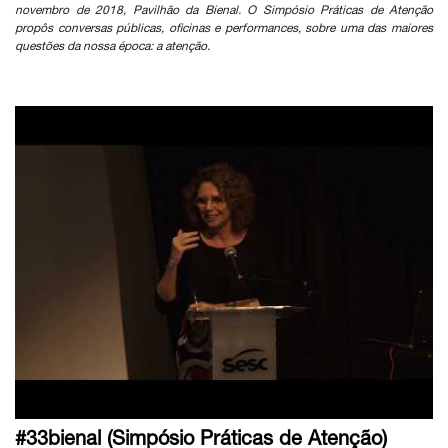
novembro de 2018, Pavilhão da Bienal. O Simpósio Práticas de Atenção
propôs conversas públicas, oficinas e performances, sobre uma das maiores
questões da nossa época: a atenção.
#33bienal (Simpósio Práticas de Atenção)