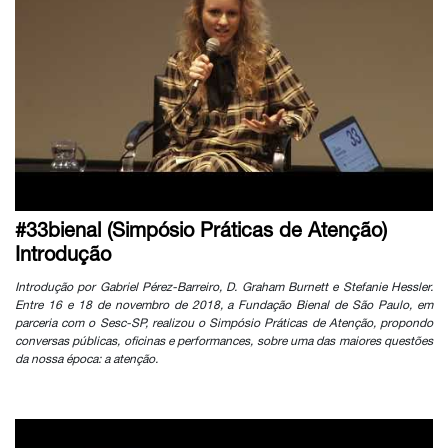
#33bienal (Simpósio Práticas de Atenção)
Introdução
Introdução por Gabriel Pérez-Barreiro, D. Graham Burnett e Stefanie Hessler.
Entre 16 e 18 de novembro de 2018, a Fundação Bienal de São Paulo, em
parceria com o Sesc-SP, realizou o Simpósio Práticas de Atenção, propondo
conversas públicas, oficinas e performances, sobre uma das maiores questões
da nossa época: a atenção.