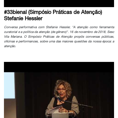
#33bienal (Simpósio Práticas de Atenção)
Stefanie Hessler
Conversa performativa com Stefanie Hessler, "A atenção como ferramenta
curatorial e a política da atenção (de gênero)". 16 de novembro de 2018, Sesc
Vila Mariana. O Simpósio Práticas de Atenção propôs conversas públicas,
oficinas e performances, sobre uma das maiores questões da nossa época: a
atenção.