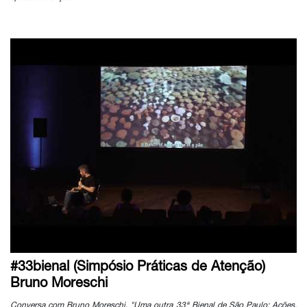
#33bienal (Simpósio Práticas de Atenção)
Bruno Moreschi
Conversa com Bruno Moreschi, "Uma outra 33ª Bienal de São Paulo: Ações,