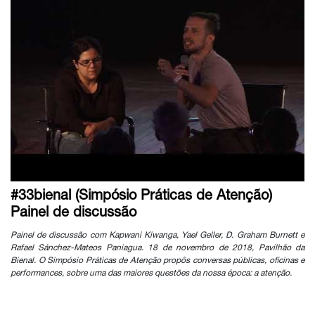
#33bienal (Simpósio Práticas de Atenção)
Painel de discussão
Painel de discussão com Kapwani Kiwanga, Yael Geller, D. Graham Burnett e
Rafael Sánchez-Mateos Paniagua. 18 de novembro de 2018, Pavilhão da
Bienal. O Simpósio Práticas de Atenção propôs conversas públicas, oficinas e
performances, sobre uma das maiores questões da nossa época: a atenção.