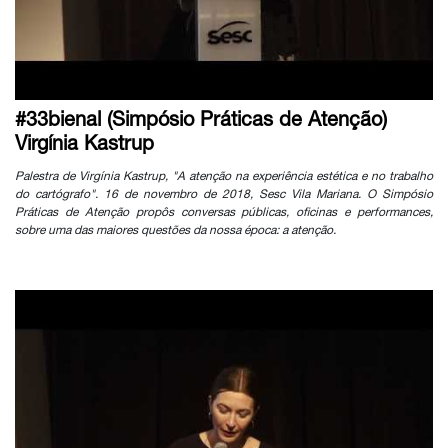
#33bienal (Simpósio Práticas de Atenção)
Virgínia Kastrup
Palestra de Virgínia Kastrup, "A atenção na experiência estética e no trabalho
do cartógrafo". 16 de novembro de 2018, Sesc Vila Mariana. O Simpósio
Práticas de Atenção propôs conversas públicas, oficinas e performances,
sobre uma das maiores questões da nossa época: a atenção.